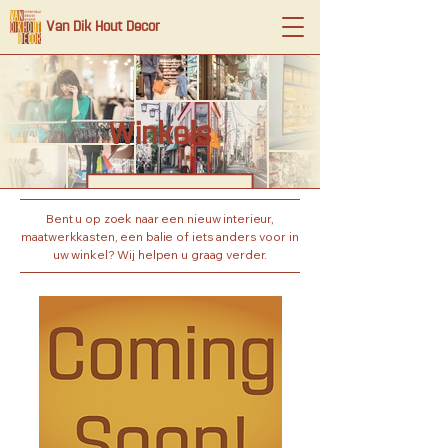
Van Dik Hout Decor
Winkels
Bent u op zoek naar een nieuw interieur,
maatwerkkasten, een balie of iets anders voor in
uw winkel? Wij helpen u graag verder.