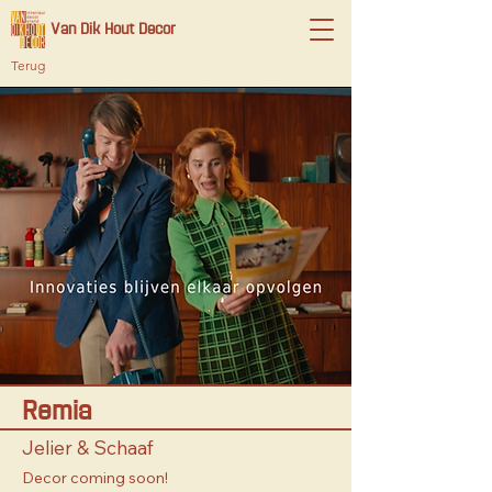
Van Dik Hout Decor
Terug
Remia
Jelier & Schaaf
Decor coming soon!