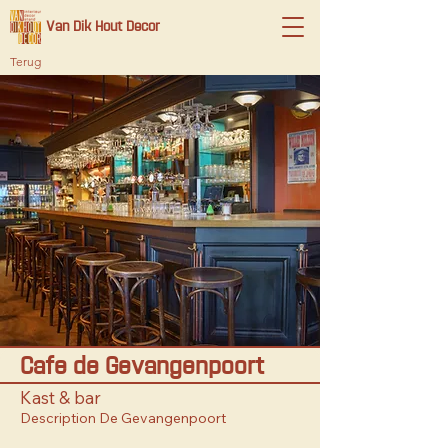
Van Dik Hout Decor
Terug
Cafe de Gevangenpoort
Kast & bar
Description De Gevangenpoort