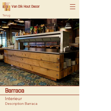
Van Dik Hout Decor
Terug
Barraca
Interieur
Description Barraca